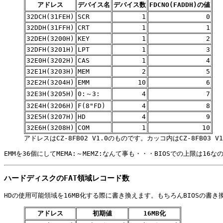
アドレス
デバイス名
デバイス数
FDCNO(FADDH)の値
32DCH(31FEH)
SCR
1
0
32DDH(31FFH)
CRT
1
1
32DEH(3200H)
KEY
1
2
32DFH(3201H)
LPT
1
3
32E0H(3202H)
CAS
1
4
32E1H(3203H)
MEM
2
5
32E2H(3204H)
EMM
10
6
32E3H(3205H)
0:～3:
4
7
32E4H(3206H)
F(8"FD)
4
8
32E5H(3207H)
HD
4
9
32E6H(3208H)
COM
1
10
アドレスはCZ-8FB02 V1.0のものです。カッコ内はCZ-8FB03 
EMMを36個にしてMEMA:～MEMZ:なんて事も・・・BIOSでの上限は1
ハードディスクのFAT領域レコード数
HDの使用可能領域を16MB化する際に書き換えます。もちろんBIOSの書
アドレス
初期値
16MB化