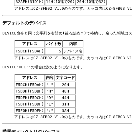
32AFH(31D1H)
14H(10進で20)
20H(10進で32)
アドレスはCZ-8FB02 V1.0のものです。カッコ内はCZ-8FB03 
デフォルトのデバイス
DEVICE命令と同じ文字列を右詰め(後ろ詰め？)で格納し、余った領域はス
アドレス
バイト数
内容
F5DCH(F5DAH)
5
デバイス名
アドレスはCZ-8FB02 V1.0のものです。カッコ内はCZ-8FB03 
DEVICE"HD1:"の場合は次のようになります。
アドレス
内容
文字コード
F5DCH(F5DAH)
" "
20H
F5DDH(F5DBH)
"H"
48H
F5DEH(F5DCH)
"D"
44H
F5DFH(F5DDH)
"1"
31H
F5E0H(F5DEH)
":"
3AH
アドレスはCZ-8FB02 V1.0のものです。カッコ内はCZ-8FB03 
階層ディレクトリのバッファ