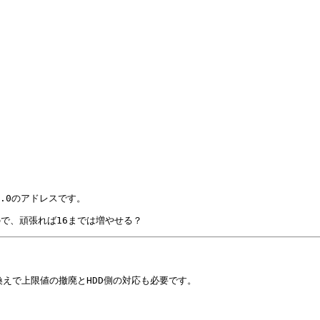
V1.0のアドレスです。
6なので、頑張れば16までは増やせる？
き換えで上限値の撤廃とHDD側の対応も必要です。