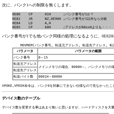
次に、バンク1への制限を無くします。
0E80    CP      01H      ;バンク番号が1か？

0E82    JR      NZ,0E90H ;バンク番号が1以外なら分岐

0E84    LD      A,H

0E85    CP      60H      ;アドレスが60xxHよりも・・・
バンク番号が1でも他バンク同様の処理になるように、0E82Hの内
MOVMEM(バンク番号, 転送元アドレス, 転送先アドレス, 
パラメータ
パラメータの範囲
バンク番号
0～15
転送元アドレス
メインメモリの場合、8000H～。バンクメモリの場
転送先アドレス
転送バイト数
0001H～8000H
VPOKE,VPEEK命令は、バンク0を対象にできない仕様なので見なかった
デバイス数のテーブル
デバイス数を変更する事はあまり無いと思いますが、ハードディスクを大