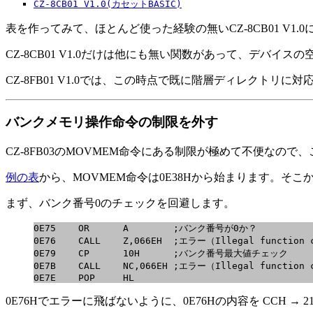
CZ-8CB01 V1.0(カセットBASIC)
表を作ってみて、ほとんど使った経験の無いCZ-8CB01 V1
CZ-8CB01 V1.0だけは他にも無い関数があって、デバイ
CZ-8FB01 V1.0では、この時点で既に階層ディレクトリに
バンクメモリ操作命令の制限を外す
CZ-8FB03のMOVMEM命令にある制限が極めて不便なので
例の表
から、MOVMEM命令は0E38Hから始まります。
まず、バンク番号0のチェックを回避します。
0E75    OR      A        ;バンク番号が0か？

0E76    CALL    Z,066EH  ;エラー（Illegal function 
0E79    CP      10H      ;バンク番号最大値チェック

0E7B    CALL    NC,066EH ;エラー（Illegal function 
0E7E    POP     HL
0E76Hでエラーに飛ばないように、0E76Hの内容を CCH 