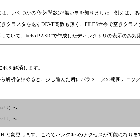
.0には、いくつかの命令(関数)が無い事を知りました。例えば、
スの空きクラスタを返すDEVF関数も無く、FILES命令で空き
対応していて、turbo BASICで作成したディレクトリの表示のみ
、これを解消します。
そこから解析を始めると、少し進んだ所にパラメータの範囲チェッ
call）へ

call）へ

→ 21H と変更します。これでバンク0へのアクセスが可能になりま