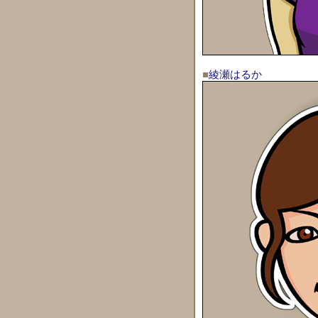
■
綾瀬はるか