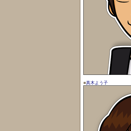
■
真木よう子