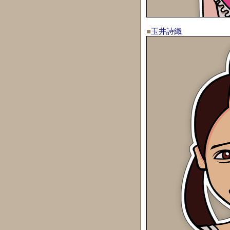
■
玉井詩織