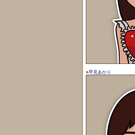
■
早見あかり