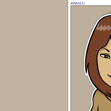
■
IMALU