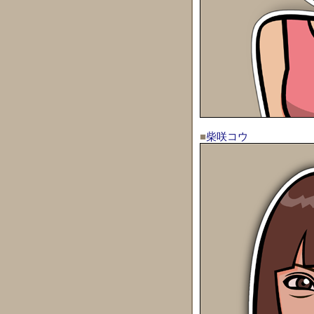
■
柴咲コウ