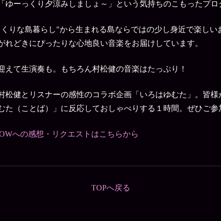
「ゆーっくり夕涼みしましょ～」という気持ちのこもったプロ
っくりな島暮らし"から生まれる島ならではの少し身近で楽しい
がれどきにぴったりな心地良い音楽をお届けしています。
迎えて生演奏も。もちろん村松健の音楽はたっぷり！
村松健とリスナーの感性のコラボ企画「いろはゆむた」。皆様
むた（ことば）」に反応しておしゃべりする１時間。ぜひご参
LOWへの感想・リクエストはこちらから
TOPへ戻る