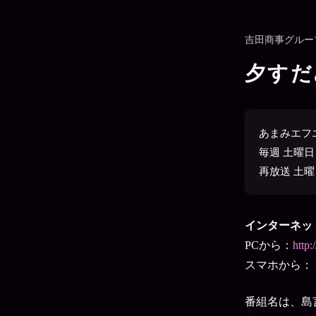
吉田商事グループ p
夕すだ
あまみエフエ
毎週 土曜日 1
再放送 土曜日 2
インターネッ
PCから：
http:
スマホから： Li
番組名は、島言