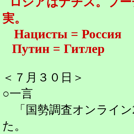
ロシアはナチス。プー
実。
Нацисты = Россия
Путин = Гитлер
＜７月３０日＞
○一言
「国勢調査オンライン2
た。