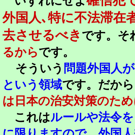
確信犯
いずれにせよ
外国人､特に不法滞在
去させるべき
です。そ
るから
です。
そういう
問題外国人が
という領域
です。だから
は日本の治安対策のため
これは
ルールや法令を
に限りますので、外国人