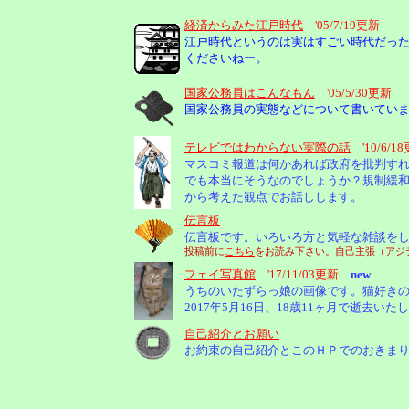
経済からみた江戸時代
'05/7/19更新
江戸時代というのは実はすごい時代だっ
くださいねー。
国家公務員はこんなもん
'05/5/30更新
国家公務員の実態などについて書いてい
テレビではわからない実際の話
'10/6/1
マスコミ報道は何かあれば政府を批判す
でも本当にそうなのでしょうか？規制緩
から考えた観点でお話しします。
伝言板
伝言板です。いろいろ方と気軽な雑談を
投稿前に
こちら
をお読み下さい。自己主張（アジテ
フェイ写真館
'17/11/03更新
new
うちのいたずらっ娘の画像です。猫好き
2017年5月16日、18歳11ヶ月で逝
自己紹介とお願い
お約束の自己紹介とこのＨＰでのおきま